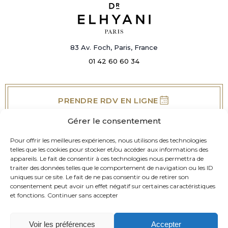
83 Av. Foch, Paris, France
01 42 60 60 34
PRENDRE RDV EN LIGNE
Gérer le consentement
Pour offrir les meilleures expériences, nous utilisons des technologies
DR ARI ELHYANI
telles que les cookies pour stocker et/ou accéder aux informations des
VOTRE SOURIRE
BESOINS
appareils. Le fait de consentir à ces technologies nous permettra de
SOLUTIONS
traiter des données telles que le comportement de navigation ou les ID
BLOG
uniques sur ce site. Le fait de ne pas consentir ou de retirer son
CONTACT
consentement peut avoir un effet négatif sur certaines caractéristiques
et fonctions.
Continuer sans accepter
Création Agence Antipodes Médical©
Voir les préférences
Accepter