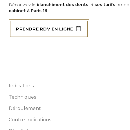
Dents trop
Découvrez le
blanchiment des dents
et
ses tarifs
propo
courtes
cabinet à Paris 16
.
Refaire ses
dents
PRENDRE RDV EN LIGNE
Indications
Techniques
Déroulement
Contre-indications