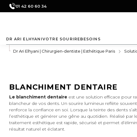
01 42 60 60 34
DR ARI ELHYANI
VOTRE SOURIRE
BESOINS
Parcours patient
Votre diagnostic
Dents jaunes
Dr Ari Elhyani | Chirurgien-dentiste | Esthétique Paris
Soluti
Plateau
Digital Smile
Dent cassée
technique
Design
Edentation
Revue de
Soins
presse
conservateurs
Dents écartées
et prévention
BLANCHIMENT DENTAIRE
Dents
déchaussées
Le blanchiment dentaire
est une solution efficace pour ravi
blancheur de vos dents. Un sourire lumineux reflète souven
Remplacer une
dent par un
renforce la confiance en soi. Lorsque la teinte des dents s’alt
implant
l’esthétique et générer une gêne au quotidien. Réalisé par 
traitement esthétique est rapide, sécurisé et permet d’élimi
Améliorer la
forme des dents
résultat naturel et éclatant.