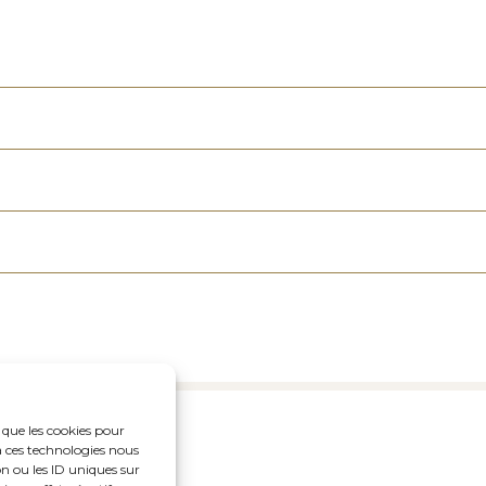
s que les cookies pour
nce
à ces technologies nous
n ou les ID uniques sur