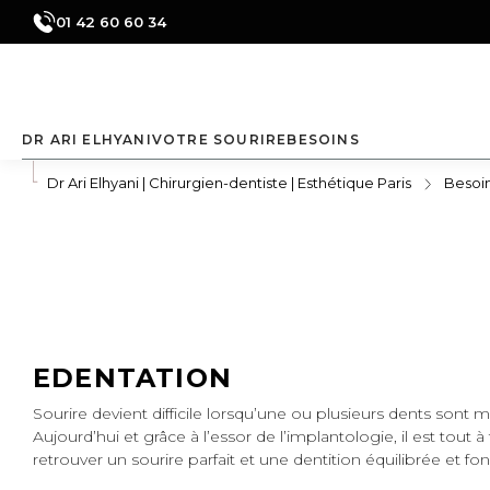
01 42 60 60 34
DR ARI ELHYANI
VOTRE SOURIRE
BESOINS
Parcours patient
Votre diagnostic
Dents jaunes
Dr Ari Elhyani | Chirurgien-dentiste | Esthétique Paris
Besoi
Plateau
Digital Smile
Dent cassée
technique
Design
Edentation
Revue de
Soins
presse
conservateurs
Dents écartées
et prévention
Dents
déchaussées
EDENTATION
Remplacer une
dent par un
implant
Sourire devient difficile lorsqu’une ou plusieurs dents sont
Aujourd’hui et grâce à l’essor de l’implantologie, il est tout à
Améliorer la
forme des dents
retrouver un sourire parfait et une dentition équilibrée et fon