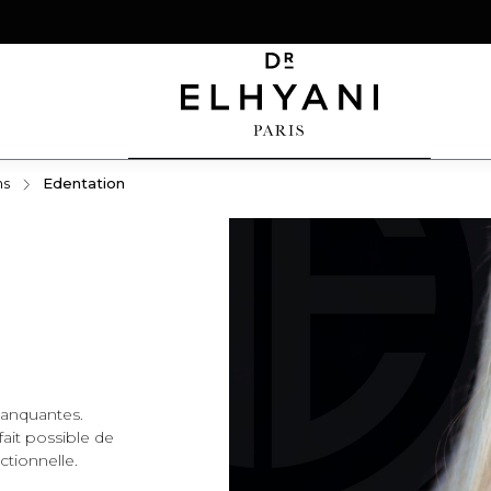
ns
Edentation
Appareil dentaire
Invisalign
 manquantes.
 fait possible de
ctionnelle.