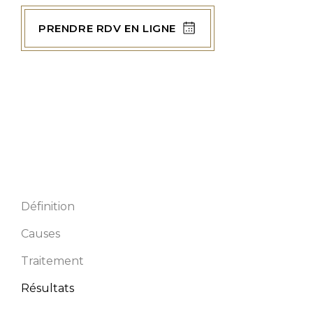
Dents trop
courtes
PRENDRE RDV EN LIGNE
Refaire ses
dents
Définition
Causes
Traitement
Résultats